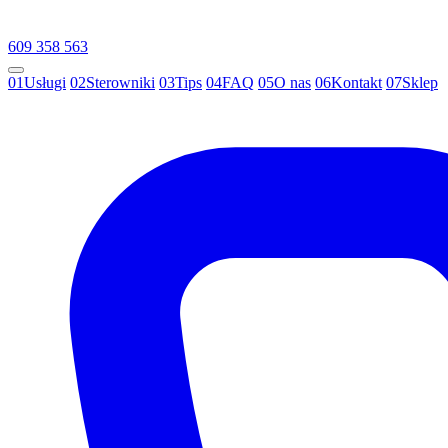
609 358 563
01
Usługi
02
Sterowniki
03
Tips
04
FAQ
05
O nas
06
Kontakt
07
Sklep