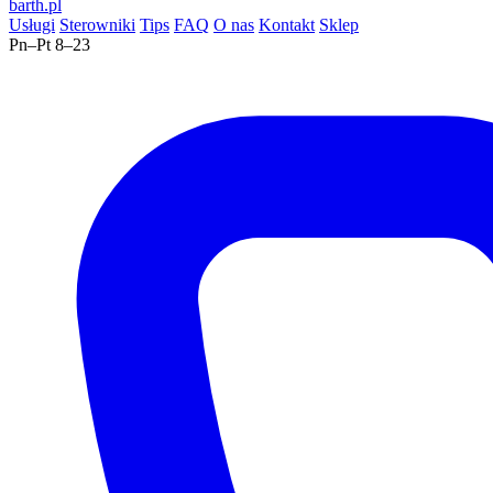
barth
.pl
Usługi
Sterowniki
Tips
FAQ
O nas
Kontakt
Sklep
Pn–Pt 8–23