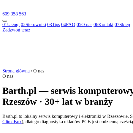
609 358 563
01
Usługi
02
Sterowniki
03
Tips
04
FAQ
05
O nas
06
Kontakt
07
Sklep
Zadzwoń teraz
Strona główna
/
O nas
O nas
Barth.pl — serwis komputerowy 
Rzeszów · 30+ lat w branży
Barth.pl to lokalny serwis komputerowy i elektroniki w Rzeszowie. S
ClimaBox
), dlatego diagnostyka układów PCB jest codzienną części