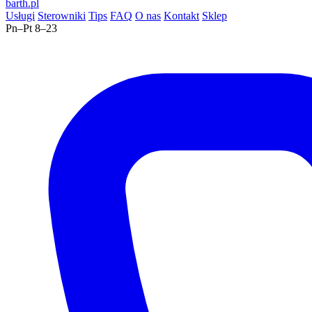
barth
.pl
Usługi
Sterowniki
Tips
FAQ
O nas
Kontakt
Sklep
Pn–Pt 8–23