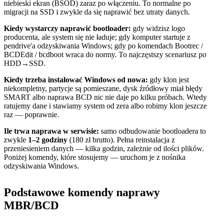
niebieski ekran (BSOD) zaraz po włączeniu. To normalne po
migracji na SSD i zwykle da się naprawić bez utraty danych.
Kiedy wystarczy naprawić bootloader:
gdy widzisz logo
producenta, ale system się nie ładuje; gdy komputer startuje z
pendrive'a odzyskiwania Windows; gdy po komendach Bootrec /
BCDEdit / bcdboot wraca do normy. To najczęstszy scenariusz po
HDD→SSD.
Kiedy trzeba instalować Windows od nowa:
gdy klon jest
niekompletny, partycje są pomieszane, dysk źródłowy miał błędy
SMART albo naprawa BCD nic nie daje po kilku próbach. Wtedy
ratujemy dane i stawiamy system od zera albo robimy klon jeszcze
raz — poprawnie.
Ile trwa naprawa w serwisie:
samo odbudowanie bootloadera to
zwykle
1–2 godziny
(180 zł brutto). Pełna reinstalacja z
przeniesieniem danych — kilka godzin, zależnie od ilości plików.
Poniżej komendy, które stosujemy — uruchom je z nośnika
odzyskiwania Windows.
Podstawowe komendy naprawy
MBR/BCD