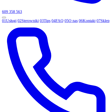
609 358 563
01
Usługi
02
Sterowniki
03
Tips
04
FAQ
05
O nas
06
Kontakt
07
Sklep