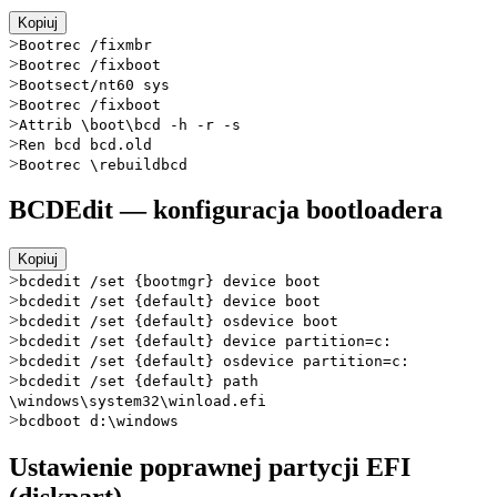
Kopiuj
>
Bootrec /fixmbr
>
Bootrec /fixboot
>
Bootsect/nt60 sys
>
Bootrec /fixboot
>
Attrib \boot\bcd -h -r -s
>
Ren bcd bcd.old
>
Bootrec \rebuildbcd
BCDEdit — konfiguracja bootloadera
Kopiuj
>
bcdedit /set {bootmgr} device boot
>
bcdedit /set {default} device boot
>
bcdedit /set {default} osdevice boot
>
bcdedit /set {default} device partition=c:
>
bcdedit /set {default} osdevice partition=c:
>
bcdedit /set {default} path
\windows\system32\winload.efi
>
bcdboot d:\windows
Ustawienie poprawnej partycji EFI