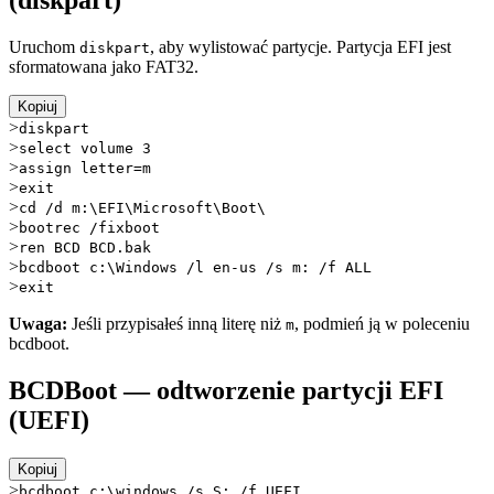
(diskpart)
Uruchom
, aby wylistować partycje. Partycja EFI jest
diskpart
sformatowana jako FAT32.
Kopiuj
>
diskpart
>
select volume 3
>
assign letter=m
>
exit
>
cd /d m:\EFI\Microsoft\Boot\
>
bootrec /fixboot
>
ren BCD BCD.bak
>
bcdboot c:\Windows /l en-us /s m: /f ALL
>
exit
Uwaga:
Jeśli przypisałeś inną literę niż
, podmień ją w poleceniu
m
bcdboot.
BCDBoot — odtworzenie partycji EFI
(UEFI)
Kopiuj
>
bcdboot c:\windows /s S: /f UEFI