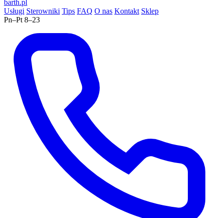
barth
.pl
Usługi
Sterowniki
Tips
FAQ
O nas
Kontakt
Sklep
Pn–Pt 8–23